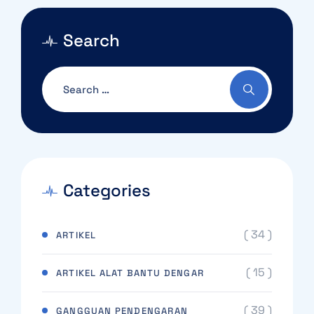
Search
Categories
( 34 )
ARTIKEL
( 15 )
ARTIKEL ALAT BANTU DENGAR
( 39 )
GANGGUAN PENDENGARAN