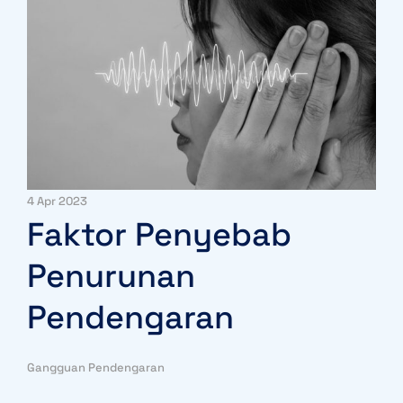
4 Apr 2023
Faktor Penyebab
Penurunan
Pendengaran
Gangguan Pendengaran