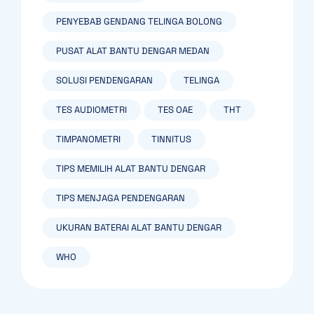
PENYEBAB GENDANG TELINGA BOLONG
PUSAT ALAT BANTU DENGAR MEDAN
SOLUSI PENDENGARAN
TELINGA
TES AUDIOMETRI
TES OAE
THT
TIMPANOMETRI
TINNITUS
TIPS MEMILIH ALAT BANTU DENGAR
TIPS MENJAGA PENDENGARAN
UKURAN BATERAI ALAT BANTU DENGAR
WHO