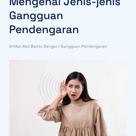
Mengenal Jenis-jenis
Gangguan
Pendengaran
Artikel Alat Bantu Dengar
/
Gangguan Pendengaran