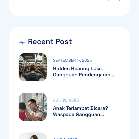
Recent Post
SEPTEMBER 17, 2025
Hidden Hearing Loss:
Gangguan Pendengaran
Yang Sering Tak Terdeteksi
JULI 29, 2025
Anak Terlambat Bicara?
Waspada Gangguan
Pendengaran!