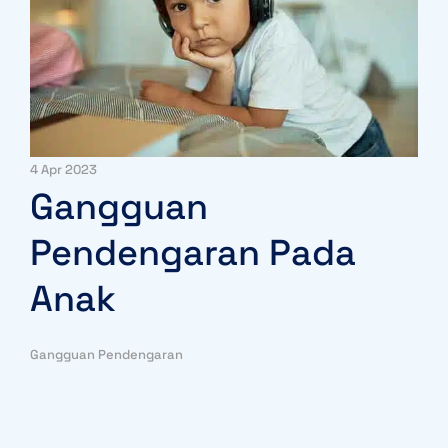
4 Apr 2023
Gangguan
Pendengaran Pada
Anak
Gangguan Pendengaran