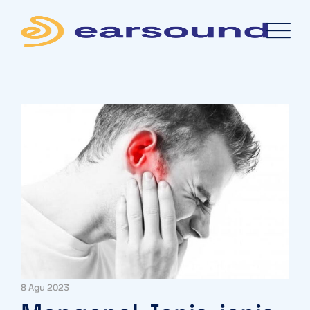
Skip
to
content
8 Agu 2023