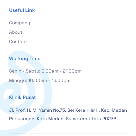
Useful Link
Company
About
Contact
Working Time
Senin - Sabtu: 9.00am - 21.00pm
Minggu: 10.00am - 16.00pm
Klinik Pusat
Jl. Prof. H. M. Yamin No.75, Sei Kera Hilir II, Kec. Medan
Perjuangan, Kota Medan, Sumatera Utara 20233