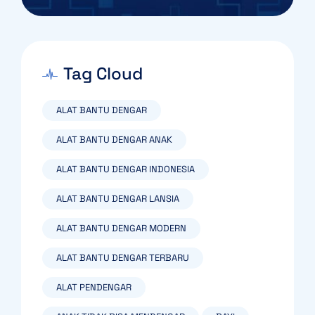
Tag Cloud
ALAT BANTU DENGAR
ALAT BANTU DENGAR ANAK
ALAT BANTU DENGAR INDONESIA
ALAT BANTU DENGAR LANSIA
ALAT BANTU DENGAR MODERN
ALAT BANTU DENGAR TERBARU
ALAT PENDENGAR